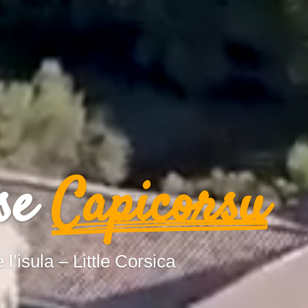
se
Capicorsu
è l’isula – Little Corsica