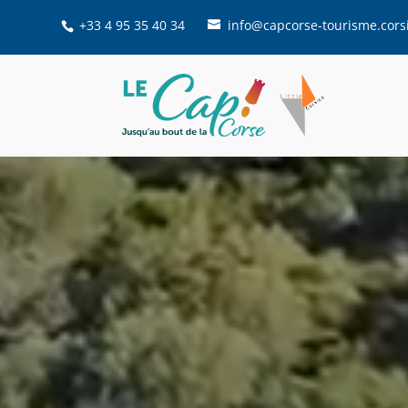
+33 4 95 35 40 34
info@capcorse-tourisme.cors
Lecteur
vidéo