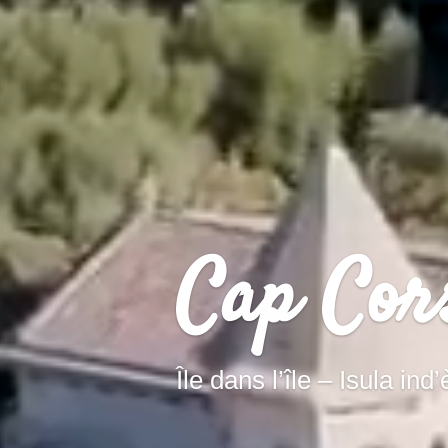
Cap Cor
Île dans l’île – Isula ind’