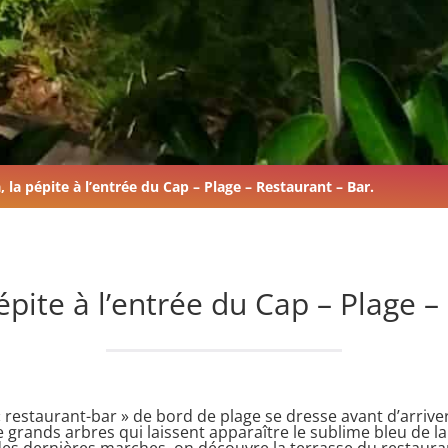
 la pépite à l’entrée du Cap – Plage – Restaurant – Bar.
pite à l’entrée du Cap – Plage –
 restaurant-bar » de bord de plage se dresse avant d’arrive
e grands arbres qui laissent apparaître le sublime bleu de l
des dernières marches, on découvre la terrasse du restaur