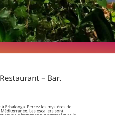
 Restaurant – Bar.
r à Erbalonga. Percez les mystères de
a Méditerranée. Les escaliers sont
ant sous un immense pin parasol avec la