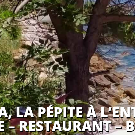
, LA PÉPITE À L’EN
E – RESTAURANT – B