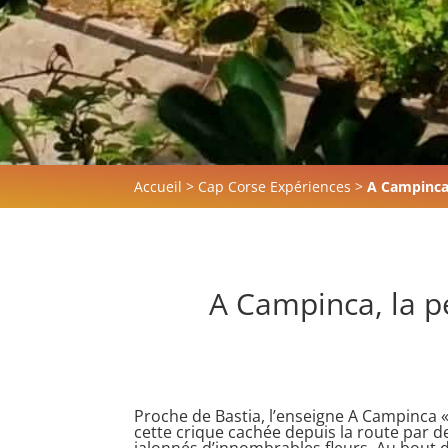
Accueil
>
Cap Corse Expériences
>
A Campinca,
A Campinca, la pé
Proche de Bastia, l’enseigne A Campinca «
cette crique cachée depuis la route par d
jalonnés d’innombrables fleurs. Au bout 