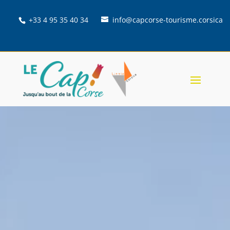
+33 4 95 35 40 34
info@capcorse-tourisme.corsica
Lecteur
vidéo