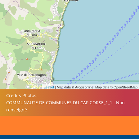
Leaflet
| Map data © Arcgisonline, Map data © OpenStreetMap
Crédits Photos:
COMMUNAUTE DE COMMUNES DU CAP CORSE_1_1 : Non
renseigné