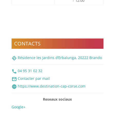
- 12:00
CONTACTS
directions
Résidence les Jardins d‘Erbalunga, 20222 Brando
call
04 95 31 02 32
mail
Contacter par mail
language
https://www.destination-cap-corse.com
Reseaux sociaux
Google+