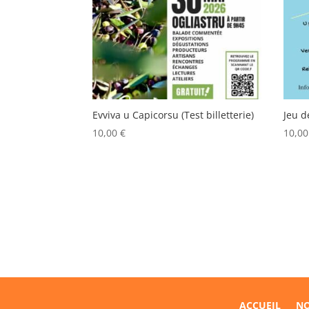
Evviva u Capicorsu (Test billetterie)
Jeu d
10,00
€
10,0
ACCUEIL
NO