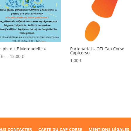
e piste « E Merendelle »
Partenariat – OTI Cap Corse
Capicorsu
Plage
0
€
–
15,00
€
1,00
€
de
prix :
10,00 €
à
15,00 €
US CONTACTER
CARTE DU CAP CORSE
MENTIONS LÉGALES