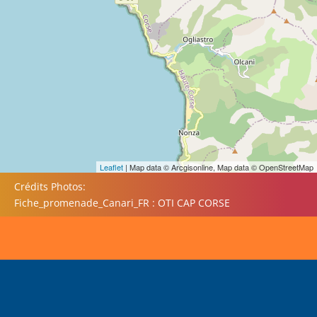
Leaflet
| Map data © Arcgisonline, Map data © OpenStreetMap
Crédits Photos:
Fiche_promenade_Canari_FR : OTI CAP CORSE