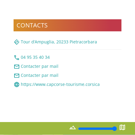
CONTACTS
directions
Tour d‘Ampuglia, 20233 Pietracorbara
call
04 95 35 40 34
mail
Contacter par mail
mail
Contacter par mail
language
https://www.capcorse-tourisme.corsica
landscape
map