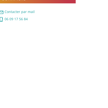
ail
Contacter par mail
ne_iphone
06 09 17 56 84