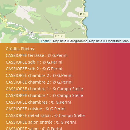
Leaflet
| Map data © Arcgisonline, Map data © OpenStreetMap
Crédits Photos:
CASSIOPEE terrasse : © G.Perini
CASSIOPEE sdb 1 : © G.Perini
CASSIOPEE sdb 2 : © G.Perini
CASSIOPEE chambre 2 : © G.Perini
CASSIOPEE chambre 2 : © G.Perini
CASSIOPEE chambre 1 : © Campu Stelle
CASSIOPEE chambre 1 : © Campu Stelle
CASSIOPEE chambres : © G.Perini
CASSIOPEE cuisine : © G.Perini
CASSIOPEE détail salon : © Campu Stelle
CASSIOPEE salon entrée : © G.Perini
CASSIOPEE salon : © G.Perini