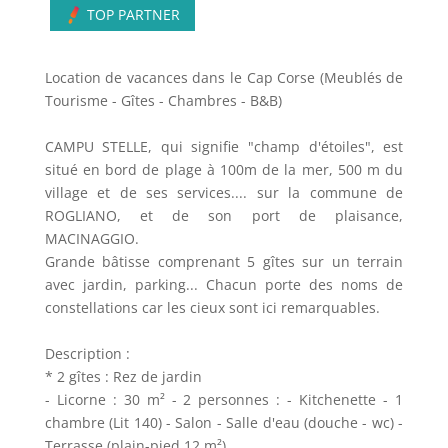
TOP PARTNER
Location de vacances dans le Cap Corse (Meublés de
Tourisme - Gîtes - Chambres - B&B)
CAMPU STELLE, qui signifie "champ d'étoiles", est
situé en bord de plage à 100m de la mer, 500 m du
village et de ses services.... sur la commune de
ROGLIANO, et de son port de plaisance,
MACINAGGIO.
Grande bâtisse comprenant 5 gîtes sur un terrain
avec jardin, parking... Chacun porte des noms de
constellations car les cieux sont ici remarquables.
Description :
* 2 gîtes : Rez de jardin
- Licorne : 30 m² - 2 personnes : - Kitchenette - 1
chambre (Lit 140) - Salon - Salle d'eau (douche - wc) -
Terrasse (plain-pied 12 m²)