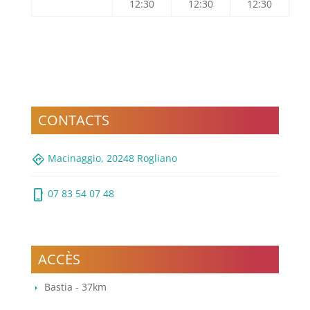
12:30
12:30
12:30
CONTACTS
directions
Macinaggio, 20248 Rogliano
phone_iphone
07 83 54 07 48
ACCÈS
Bastia - 37km