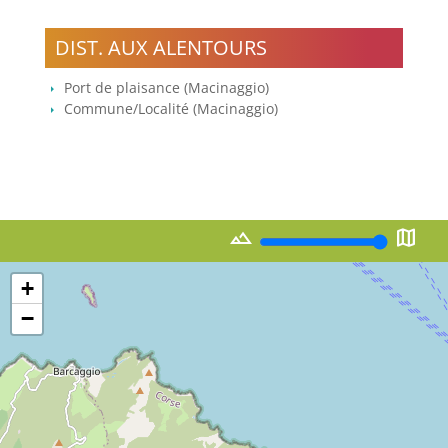
DIST. AUX ALENTOURS
Port de plaisance (Macinaggio)
Commune/Localité (Macinaggio)
landscape
map
+
−