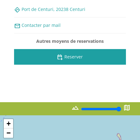
directions
Port de Centuri, 20238 Centuri
mail
Contacter par mail
Autres moyens de reservations
calendar_add_on
Reserver
landscape
map
+
−