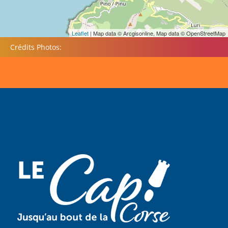
Leaflet
| Map data © Arcgisonline, Map data © OpenStreetMap
Crédits Photos: