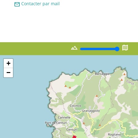
mail
Contacter par mail
landscape
map
+
−