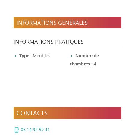
INFORMATIONS GENERALES
INFORMATIONS PRATIQUES
Type :
Meublés
Nombre de
chambres :
4
CONTACTS
phone_iphone
06 14 92 59 41