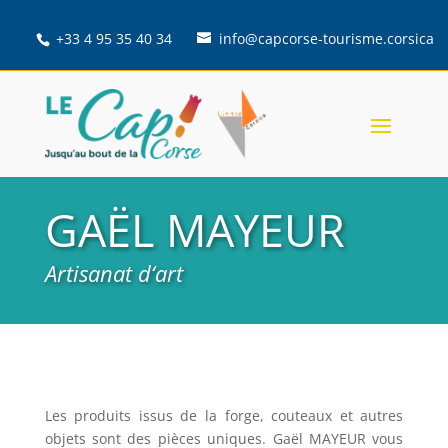
+33 4 95 35 40 34
info@capcorse-tourisme.corsica
GAËL MAYEUR
Artisanat d‘art
Les produits issus de la forge, couteaux et autres
objets sont des pièces uniques. Gaël MAYEUR vous