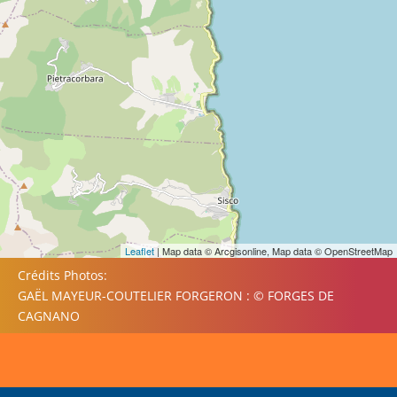
Leaflet
| Map data © Arcgisonline, Map data © OpenStreetMap
Crédits Photos:
GAËL MAYEUR-COUTELIER FORGERON : © FORGES DE
CAGNANO