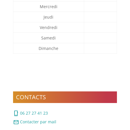
Mercredi
Jeudi
Vendredi
Samedi
Dimanche
CONTACTS
phone_iphone
06 27 27 41 23
mail
Contacter par mail