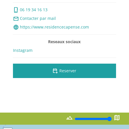
phone_iphone
06 19 34 16 13
mail
Contacter par mail
language
https://www.residencecapense.com
Reseaux sociaux
Instagram
calendar_add_on
Reserver
landscape
map