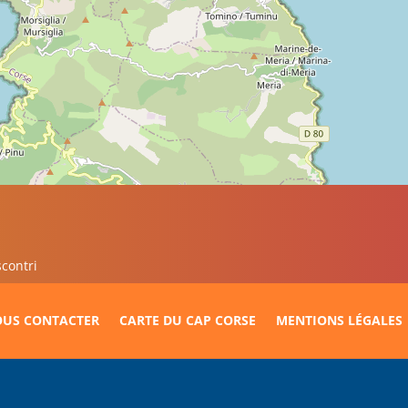
contri
US CONTACTER
CARTE DU CAP CORSE
MENTIONS LÉGALES