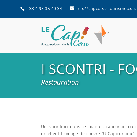
+33 4 95 35 40 34
info@capcorse-tourisme.cors
I SCONTRI - 
Restauration
Un spuntinu dans le maquis capcorsin où dé
excellent fromage de chèvre "U Capicursinu" 