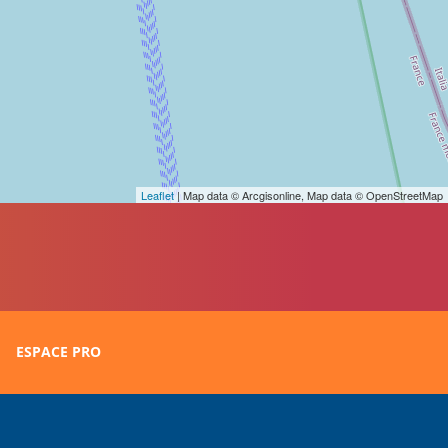
Leaflet
| Map data © Arcgisonline, Map data © OpenStreetMap
ESPACE PRO