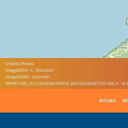
Crédits Photos:
image00001-4 : ©iscontri
image00002 : ©iscontri
489961598_122122630382785034_8567622460873701366_n : ©is
ACCUEIL
NO