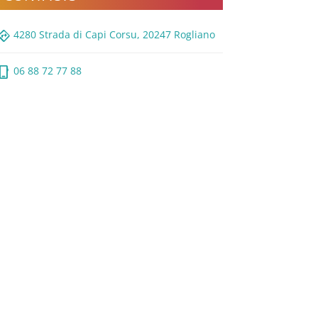
rections
4280 Strada di Capi Corsu, 20247 Rogliano
ne_iphone
06 88 72 77 88