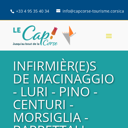
+33 4 95 35 40 34
info@capcorse-tourisme.corsica
INFIRMIÈR(E)S
DE MACINAGGIO
- LURI - PINO -
CENTURI -
MORSIGLIA -