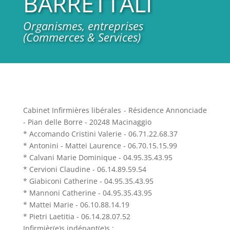
BARRETTALI
Organismes, entreprises
(Commerces & Services)
Cabinet Infirmières libérales - Résidence Annonciade
- Pian delle Borre - 20248 Macinaggio
* Accomando Cristini Valerie - 06.71.22.68.37
* Antonini - Mattei Laurence - 06.70.15.15.99
* Calvani Marie Dominique - 04.95.35.43.95
* Cervioni Claudine - 06.14.89.59.54
* Giabiconi Catherine - 04.95.35.43.95
* Mannoni Catherine - 04.95.35.43.95
* Mattei Marie - 06.10.88.14.19
* Pietri Laetitia - 06.14.28.07.52
Infirmièr(e)s indépant(e)s :