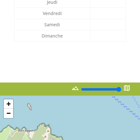
Jeudi
Vendredi
Samedi
Dimanche
landscape
map
+
−