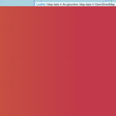
Leaflet
| Map data © Arcgisonline, Map data © OpenStreetMap