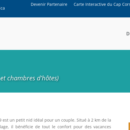
Devenir Partenaire
Carte Interactive du Cap Cor
ica
D
 et chambres d‘hôtes)
est un petit nid idéal pour un couple. Situé à 2 km de la
age, il bénéficie de tout le confort pour des vacances