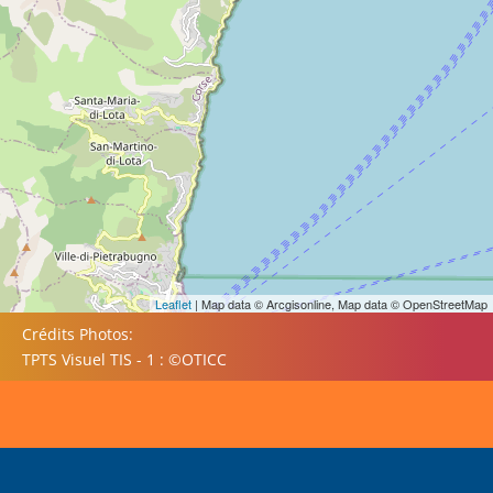
Leaflet
| Map data © Arcgisonline, Map data © OpenStreetMap
Crédits Photos:
TPTS Visuel TIS - 1 : ©OTICC