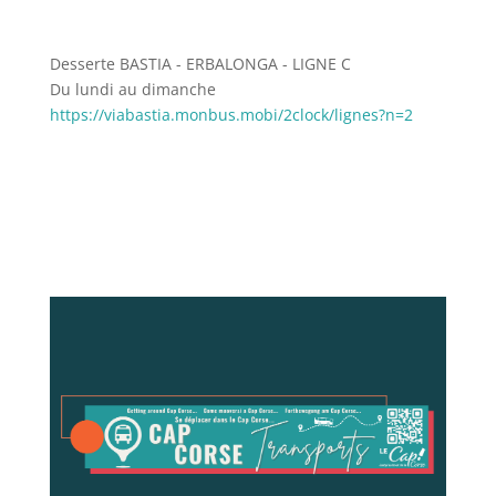
Desserte BASTIA - ERBALONGA - LIGNE C
Du lundi au dimanche
https://viabastia.monbus.mobi/2clock/lignes?n=2