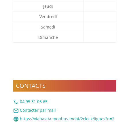
Jeudi
Vendredi
Samedi
Dimanche
CONTACTS
call
04 95 31 06 65
mail
Contacter par mail
language
https://viabastia.monbus.mobi/2clock/lignes?n=2