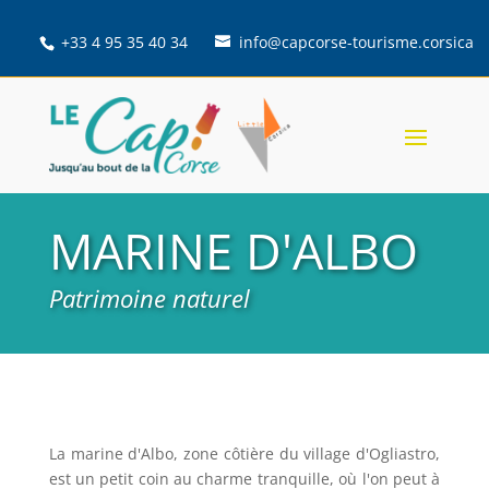
+33 4 95 35 40 34
info@capcorse-tourisme.corsica
MARINE D'ALBO
Patrimoine naturel
La marine d'Albo, zone côtière du village d'Ogliastro,
est un petit coin au charme tranquille, où l'on peut à