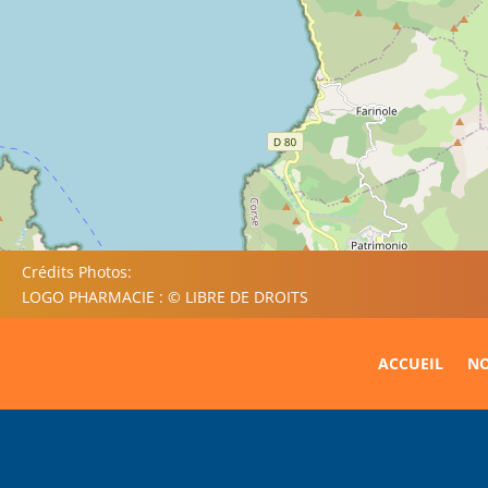
Crédits Photos:
LOGO PHARMACIE : © LIBRE DE DROITS
ACCUEIL
NO