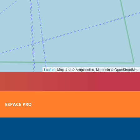
Leaflet
| Map data © Arcgisonline, Map data © OpenStreetMap
ESPACE PRO