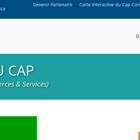
Devenir Partenaire
Carte Interactive du Cap Cor
ica
D
U CAP
rces & Services)