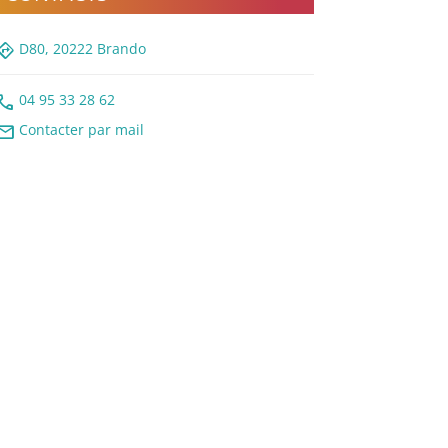
rections
D80, 20222 Brando
all
04 95 33 28 62
ail
Contacter par mail