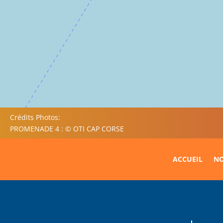
Crédits Photos:
PROMENADE 4 : © OTI CAP CORSE
ACCUEIL
NO