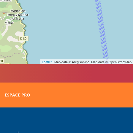
Leaflet
| Map data © Arcgisonline, Map data © OpenStreetMap
ESPACE PRO