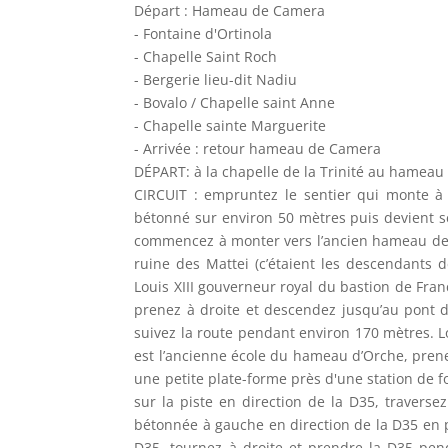
Départ : Hameau de Camera
- Fontaine d'Ortinola
- Chapelle Saint Roch
- Bergerie lieu-dit Nadiu
- Bovalo / Chapelle saint Anne
- Chapelle sainte Marguerite
- Arrivée : retour hameau de Camera
DÉPART: à la chapelle de la Trinité au hameau
CIRCUIT : empruntez le sentier qui monte à d
bétonné sur environ 50 mètres puis devient s
commencez à monter vers l’ancien hameau de T
ruine des Mattei (c’étaient les descendants
Louis XIII gouverneur royal du bastion de Fran
prenez à droite et descendez jusqu’au pont de 
suivez la route pendant environ 170 mètres. L
est l’ancienne école du hameau d’Orche, pren
une petite plate-forme près d'une station de f
sur la piste en direction de la D35, traverse
bétonnée à gauche en direction de la D35 en p
D35, tournez à droite et prendre la D35 pen