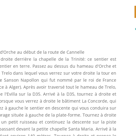
di
 d’Orche au début de la route de Cannelle
roite derrière la chapelle de la Trinité: ce sentier est
entier en terre. Passez au dessus du hameau d'Orche et
relo dans lequel vous verrez sur votre droite la tour en
 de Sanson Napollon qui fut nommé par le roi de France
ce à Alger). Après avoir traversé tout le hameau de Trelo,
l'Evilla sur la D35. Arrivé à la D35, tournez à droite et
orsque vous verrez à droite le bâtiment La Concorde, qui
ez à gauche le sentier en descente qui vous conduira sur
orage située à gauche de la plate-forme. Tournez à droite
z un petit ruisseau et continuez la descente sur la piste
assant devant la petite chapelle Santa Maria. Arrivé à la
dant environ 140 mètres. Tournez à droite et prenez le