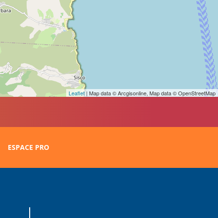
Leaflet
| Map data © Arcgisonline, Map data © OpenStreetMap
ESPACE PRO