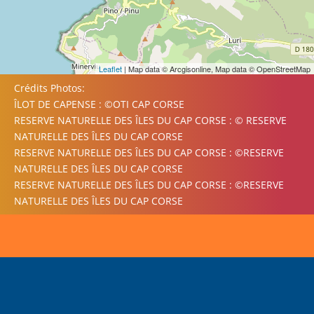
Leaflet
| Map data © Arcgisonline, Map data © OpenStreetMap
Crédits Photos:
ÎLOT DE CAPENSE : ©OTI CAP CORSE
RESERVE NATURELLE DES ÎLES DU CAP CORSE : © RESERVE
NATURELLE DES ÎLES DU CAP CORSE
RESERVE NATURELLE DES ÎLES DU CAP CORSE : ©RESERVE
NATURELLE DES ÎLES DU CAP CORSE
RESERVE NATURELLE DES ÎLES DU CAP CORSE : ©RESERVE
NATURELLE DES ÎLES DU CAP CORSE