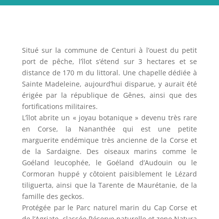
Situé sur la commune de Centuri à l’ouest du petit
port de pêche, l’îlot s’étend sur 3 hectares et se
distance de 170 m du littoral. Une chapelle dédiée à
Sainte Madeleine, aujourd’hui disparue, y aurait été
érigée par la république de Gênes, ainsi que des
fortifications militaires.
L’îlot abrite un « joyau botanique » devenu très rare
en Corse, la Nananthée qui est une petite
marguerite endémique très ancienne de la Corse et
de la Sardaigne. Des oiseaux marins comme le
Goéland leucophée, le Goéland d’Audouin ou le
Cormoran huppé y côtoient paisiblement le Lézard
tiliguerta, ainsi que la Tarente de Maurétanie, de la
famille des geckos.
Protégée par le Parc naturel marin du Cap Corse et
de l’Agriate, classée Réserve naturelle et zone Natura