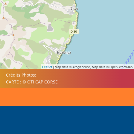
Leaflet
| Map data © Arcgisonline, Map data © OpenStreetMap
Crédits Photos:
CARTE : © OTI CAP CORSE