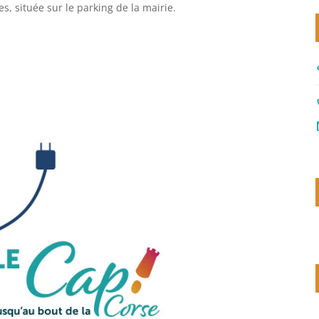
, située sur le parking de la mairie.
di
c
m