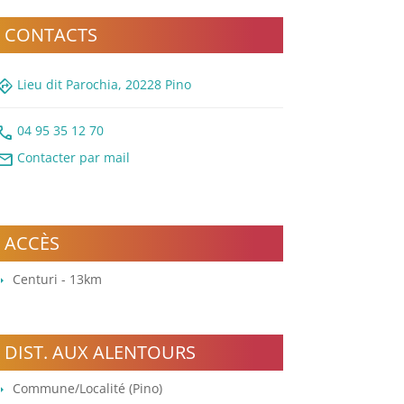
CONTACTS
rections
Lieu dit Parochia, 20228 Pino
all
04 95 35 12 70
ail
Contacter par mail
ACCÈS
Centuri - 13km
DIST. AUX ALENTOURS
Commune/Localité (Pino)