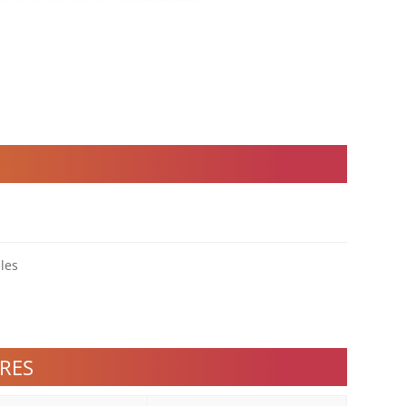
les
RES