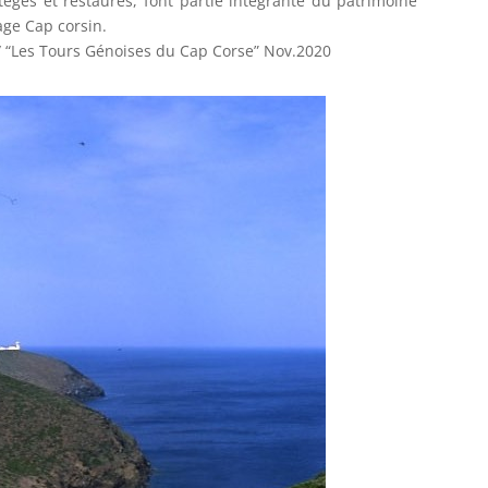
tégés et restaurés, font partie intégrante du patrimoine
sage Cap corsin.
 / “Les Tours Génoises du Cap Corse” Nov.2020