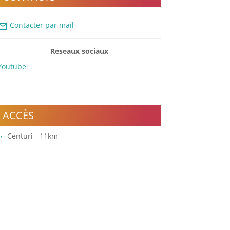
ail
Contacter par mail
Reseaux sociaux
Youtube
ACCÈS
Centuri - 11km