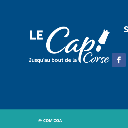
@ COM’COA