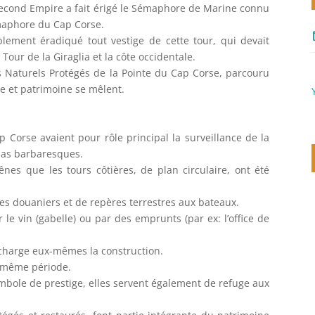
econd Empire a fait érigé le Sémaphore de Marine connu
maphore du Cap Corse.
m
ement éradiqué tout vestige de cette tour, qui devait
 Tour de la Giraglia et la côte occidentale.
 Naturels Protégés de la Pointe du Cap Corse, parcouru
re et patrimoine se mêlent.
p Corse avaient pour rôle principal la surveillance de la
ias barbaresques.
ênes que les tours côtières, de plan circulaire, ont été
es douaniers et de repères terrestres aux bateaux.
 le vin (gabelle) ou par des emprunts (par ex: l’office de
n charge eux-mêmes la construction.
la même période.
ymbole de prestige, elles servent également de refuge aux