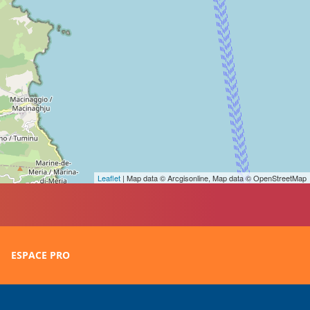
Leaflet
| Map data © Arcgisonline, Map data © OpenStreetMap
ESPACE PRO