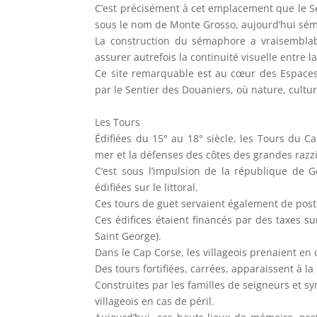
C’est précisément à cet emplacement que le S
sous le nom de Monte Grosso, aujourd’hui sé
La construction du sémaphore a vraisemblabl
assurer autrefois la continuité visuelle entre la
Ce site remarquable est au cœur des Espaces
par le Sentier des Douaniers, où nature, cultu
Les Tours
Édifiées du 15° au 18° siècle, les Tours du Ca
mer et la défenses des côtes des grandes razz
C’est sous l’impulsion de la république de G
édifiées sur le littoral.
Ces tours de guet servaient également de post
Ces édifices étaient financés par des taxes sur
Saint George).
Dans le Cap Corse, les villageois prenaient e
Des tours fortifiées, carrées, apparaissent à 
Construites par les familles de seigneurs et s
villageois en cas de péril.