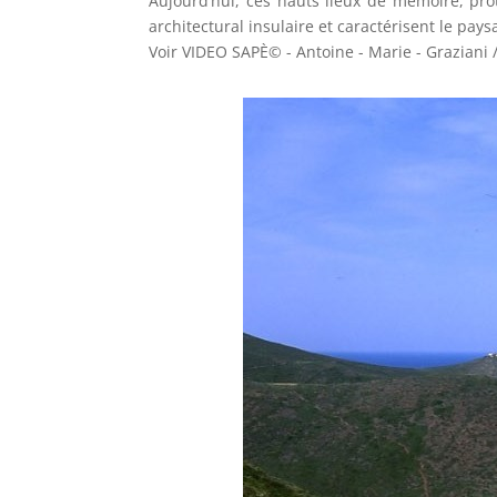
Aujourd’hui, ces hauts lieux de mémoire, pro
architectural insulaire et caractérisent le pay
Voir VIDEO SAPÈ© - Antoine - Marie - Graziani