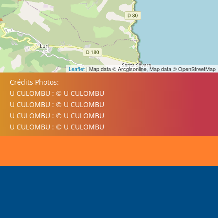
Leaflet
| Map data © Arcgisonline, Map data © OpenStreetMap
Crédits Photos:
U CULOMBU : © U CULOMBU
U CULOMBU : © U CULOMBU
U CULOMBU : © U CULOMBU
U CULOMBU : © U CULOMBU