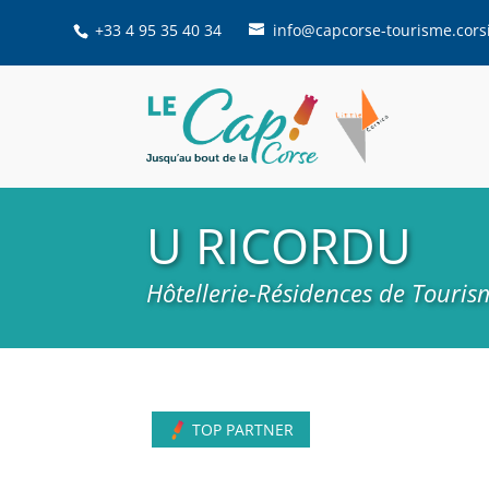
+33 4 95 35 40 34
info@capcorse-tourisme.cors
U RICORDU
Hôtellerie-Résidences de Touris
TOP PARTNER