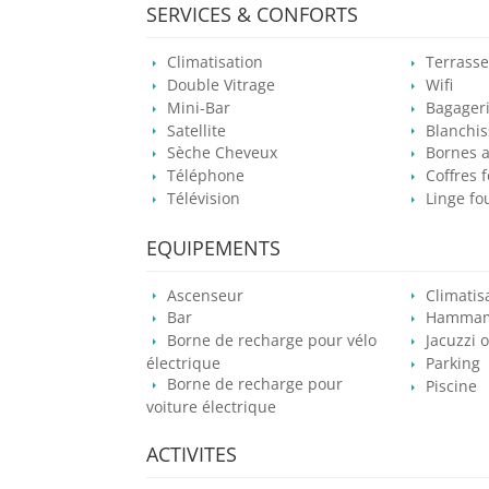
SERVICES & CONFORTS
Climatisation
Terrasse
Double Vitrage
Wifi
Mini-Bar
Bagager
Satellite
Blanchis
Sèche Cheveux
Bornes a
Téléphone
Coffres f
Télévision
Linge fo
EQUIPEMENTS
Ascenseur
Climatis
Bar
Hammam
Borne de recharge pour vélo
Jacuzzi 
électrique
Parking
Borne de recharge pour
Piscine
voiture électrique
ACTIVITES