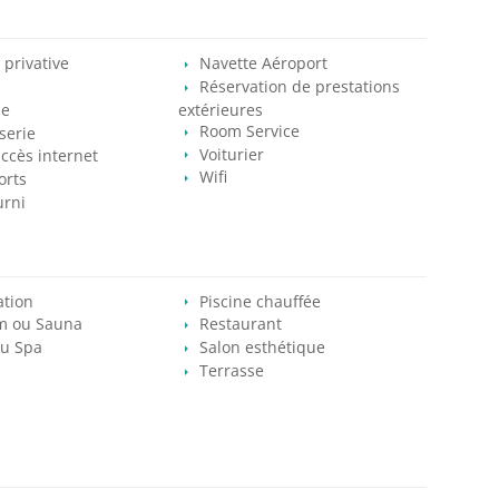
 privative
Navette Aéroport
Réservation de prestations
ie
extérieures
Room Service
serie
Voiturier
ccès internet
Wifi
orts
urni
ation
Piscine chauffée
 ou Sauna
Restaurant
ou Spa
Salon esthétique
Terrasse