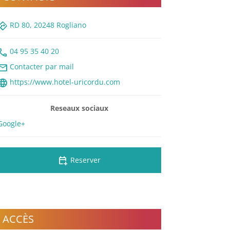
rections
RD 80, 20248 Rogliano
all
04 95 35 40 20
ail
Contacter par mail
nguage
https://www.hotel-uricordu.com
Reseaux sociaux
Google+
calendar_add_on
Reserver
ACCÈS