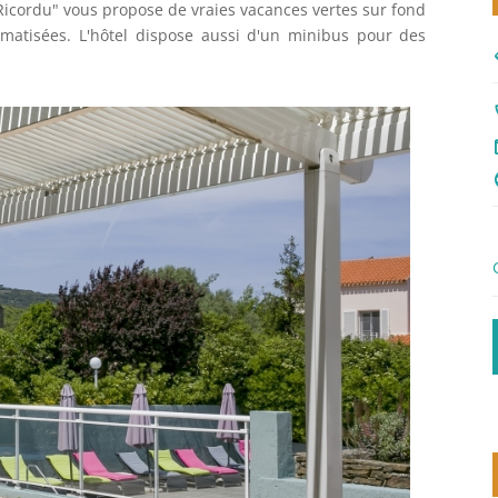
 Ricordu" vous propose de vraies vacances vertes sur fond
matisées. L'hôtel dispose aussi d'un minibus pour des
di
c
m
la