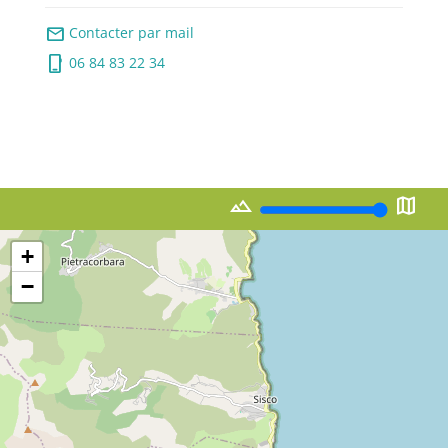
mail
Contacter par mail
phone_iphone
06 84 83 22 34
landscape
map
+
−