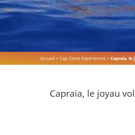
Accueil
>
Cap Corse Expériences
>
Capraia, le
Capraia, le joyau v