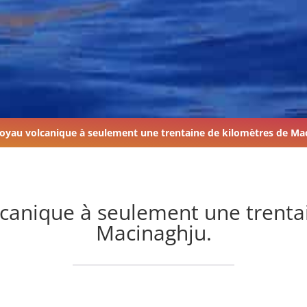
 joyau volcanique à seulement une trentaine de kilomètres de Ma
olcanique à seulement une trenta
Macinaghju.