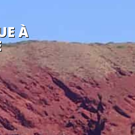
UE À
E