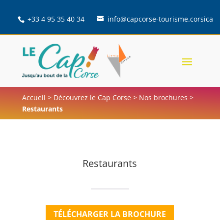
+33 4 95 35 40 34
info@capcorse-tourisme.corsica
Accueil
>
Découvrez le Cap Corse
>
Nos brochures
>
Restaurants
Restaurants
TÉLÉCHARGER LA BROCHURE