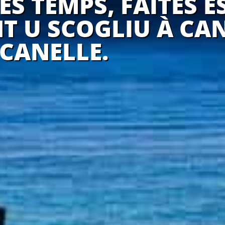
ES TEMPS, FAITES E
T U SCOGLIU À CAN
CANELLE.