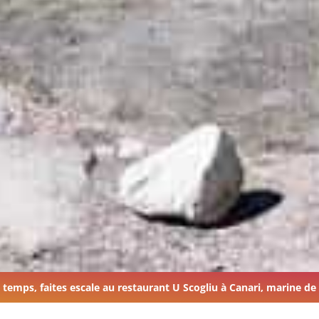
s temps, faites escale au restaurant U Scogliu à Canari, marine de